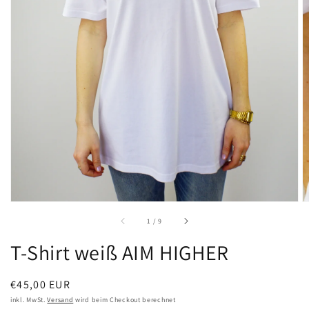
1
in
Galerieansicht
öffnen
von
1
/
9
T-Shirt weiß AIM HIGHER
Normaler
€45,00 EUR
Preis
inkl. MwSt.
Versand
wird beim Checkout berechnet