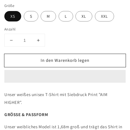
Größe
XS
S
M
L
XL
XXL
Anzahl
Verringere
Erhöhe
die
die
Menge
Menge
In den Warenkorb legen
für
für
T-
T-
Shirt
Shirt
weiß
weiß
AIM
AIM
HIGHER
HIGHER
Unser weißes unisex T-Shirt mit Siebdruck Print "AIM
HIGHER".
GRÖSSE & PASSFORM
Unser weibliches Model ist 1,68m groß und trägt das Shirt in