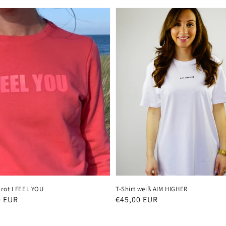
 rot I FEEL YOU
T-Shirt weiß AIM HIGHER
ler
0 EUR
Normaler
€45,00 EUR
Preis