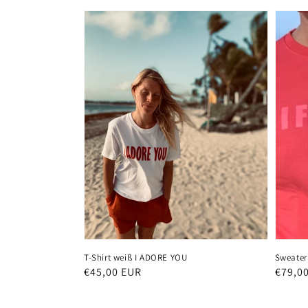
T-Shirt weiß I ADORE YOU
Sweater
Normaler
€45,00 EUR
Norma
€79,0
Preis
Preis