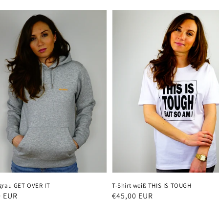
grau GET OVER IT
T-Shirt weiß THIS IS TOUGH
ler
0 EUR
Normaler
€45,00 EUR
Preis