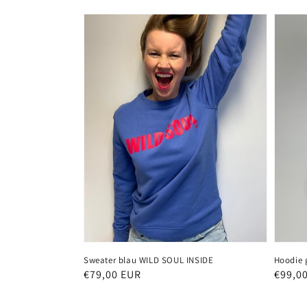
Sweater blau WILD SOUL INSIDE
Hoodie 
Normaler
€79,00 EUR
Norma
€99,0
Preis
Preis